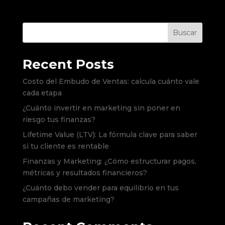
Buscar
Recent Posts
Costo del Embudo de Ventas: calcula cuánto vale
cada etapa
¿Cuánto invertir en marketing sin poner en
riesgo tus finanzas?
Lifetime Value (LTV): La fórmula clave para saber
si tu cliente es rentable
Finanzas y Marketing: ¿Cómo estructurar pagos,
métricas y resultados financieros?
¿Cuánto debo vender para equilibrio en tus
campañas de marketing?