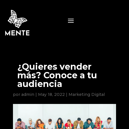
¿Quieres vender
más? Conoce a tu
audiencia
por
admin
|
May 18, 2022
|
Marketing Digital