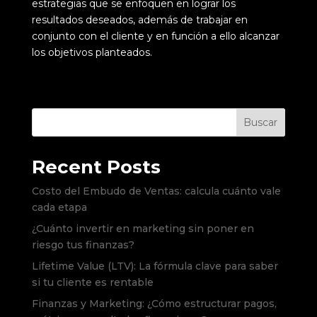
estrategias que se enfoquen en lograr los
resultados deseados, además de trabajar en
conjunto con el cliente y en función a ello alcanzar
los objetivos planteados.
Buscar
Recent Posts
Costo del Embudo de Ventas: calcula cuánto vale
cada etapa
¿Cuánto invertir en marketing sin poner en
riesgo tus finanzas?
Lifetime Value (LTV): La fórmula clave para saber
si tu cliente es rentable
Finanzas y Marketing: ¿Cómo estructurar pagos,