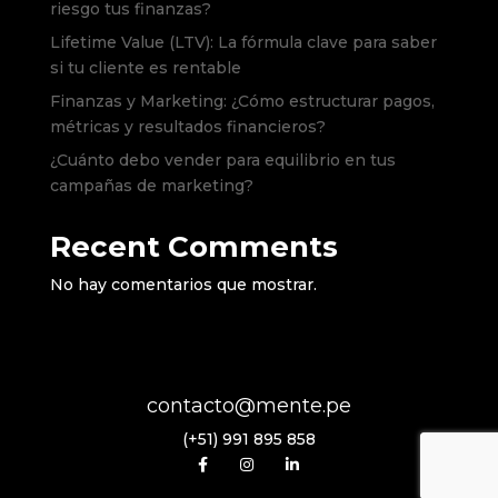
riesgo tus finanzas?
Lifetime Value (LTV): La fórmula clave para saber
si tu cliente es rentable
Finanzas y Marketing: ¿Cómo estructurar pagos,
métricas y resultados financieros?
¿Cuánto debo vender para equilibrio en tus
campañas de marketing?
Recent Comments
No hay comentarios que mostrar.
contacto@mente.pe
(+51) 991 895 858