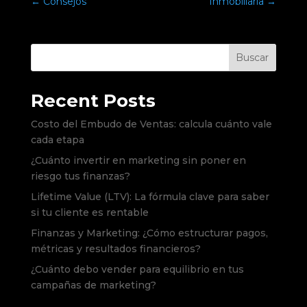
←
Consejos
Inmobiliaria
→
Buscar
Recent Posts
Costo del Embudo de Ventas: calcula cuánto vale
cada etapa
¿Cuánto invertir en marketing sin poner en
riesgo tus finanzas?
Lifetime Value (LTV): La fórmula clave para saber
si tu cliente es rentable
Finanzas y Marketing: ¿Cómo estructurar pagos,
métricas y resultados financieros?
¿Cuánto debo vender para equilibrio en tus
campañas de marketing?