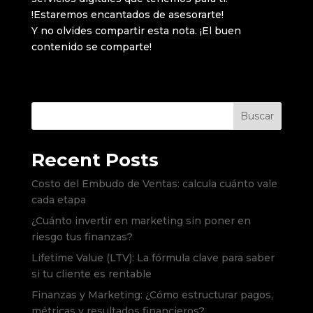
!Estaremos encantados de asesorarte!
Y no olvides compartir esta nota. ¡El buen
contenido se comparte!
Buscar
Recent Posts
Costo del Embudo de Ventas: calcula cuánto vale
cada etapa
¿Cuánto invertir en marketing sin poner en
riesgo tus finanzas?
Lifetime Value (LTV): La fórmula clave para saber
si tu cliente es rentable
Finanzas y Marketing: ¿Cómo estructurar pagos,
métricas y resultados financieros?