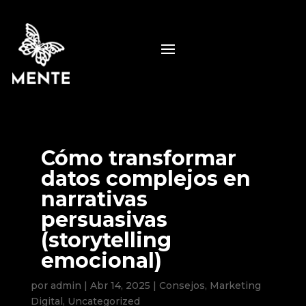
Cómo transformar
datos complejos en
narrativas
persuasivas
(storytelling
emocional)
por
admin
|
Abr 14, 2025
|
Consejos
,
Marketing
Digital
,
Uncategorized