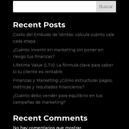
Buscar
Recent Posts
Costo del Embudo de Ventas: calcula cuánto vale
cada etapa
¿Cuánto invertir en marketing sin poner en
riesgo tus finanzas?
Lifetime Value (LTV): La fórmula clave para saber
si tu cliente es rentable
Finanzas y Marketing: ¿Cómo estructurar pagos,
métricas y resultados financieros?
¿Cuánto debo vender para equilibrio en tus
campañas de marketing?
Recent Comments
No hay comentarios que mostrar.