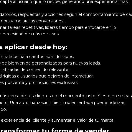
dapta al usuario que lo recibe, generando una experiencia más
rdatorios, respuestas y acciones según el comportamiento de ca
ompra y mejora las conversiones.
ar tareas repetitivas, liberas tiempo para enfocarte en lo
sin necesidad de más recursos
s aplicar desde hoy:
omáticos para carritos abandonados.
s de bienvenida personalizados para nuevos leads.
matizadas de contenido relevante.
irigidas a usuarios que dejaron de interactuar.
nes posventa y promociones exclusivas.
 más cerca de tus clientes en el momento justo.
Y esto no se trat
pacto. Una automatización bien implementada puede fidelizar,
mpo.
 experiencia del cliente y aumentar el valor de tu marca.
transformar tu forma de vender