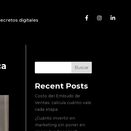
Secretos digitales
ca
Buscar
Recent Posts
Costo del Embudo de
Ventas: calcula cuánto vale
cada etapa
¿Cuánto invertir en
marketing sin poner en